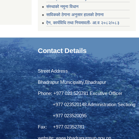
संस्थाको नमुना विधान
साविकको ठेगाना अनुसार हालको ठेगाना
ऐन, कार्यविधि तथा नियमावली- आ.व २०८२/०८३
Contact Details
Street Address
Bhadrapur Municipality,Bhadrapur
Phone: ‌+977 023 520781 Excutive Officer
+977 023520148 Administration Sectiong
+977 023520095
Fax: +977 02352781
website:
www.bhadrapurmun.gov.np