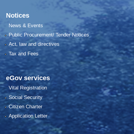
Notices
News & Events
Public Procurement/ Tender Notices
Act, law and directives
Tax and Fees
eGov services
Vital Registration
Social Security
Citizen Charter
Application Letter