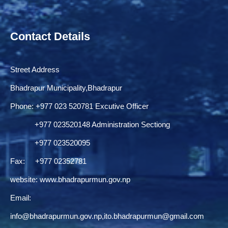
Contact Details
Street Address
Bhadrapur Municipality,Bhadrapur
Phone: ‌+977 023 520781 Excutive Officer
+977 023520148 Administration Sectiong
+977 023520095
Fax: +977 02352781
website:
www.bhadrapurmun.gov.np
Email:
info@bhadrapurmun.gov.np
,
ito.bhadrapurmun@gmail.com