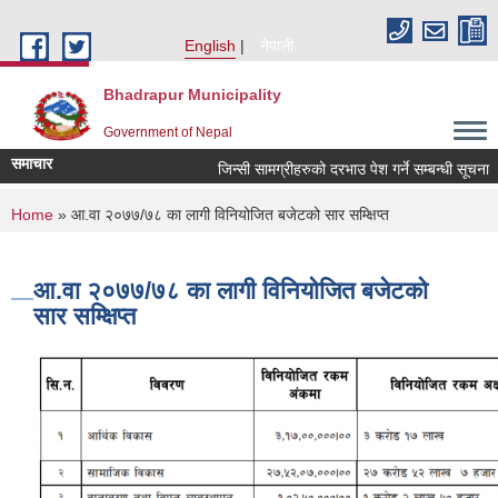
Skip to main content
English
नेपाली
Bhadrapur Municipality
Government of Nepal
समाचार
जिन्सी सामग्रीहरुको दरभाउ पेश गर्ने सम्बन्धी सूचना
You are here
Home
» आ.वा २०७७/७८ का लागी विनियोजित बजेटको सार सम्क्षिप्त
आ.वा २०७७/७८ का लागी विनियोजित बजेटको
सार सम्क्षिप्त