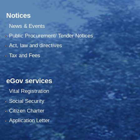
Notices
News & Events
Public Procurement/ Tender Notices
Act, law and directives
Tax and Fees
eGov services
Vital Registration
Social Security
Citizen Charter
Application Letter