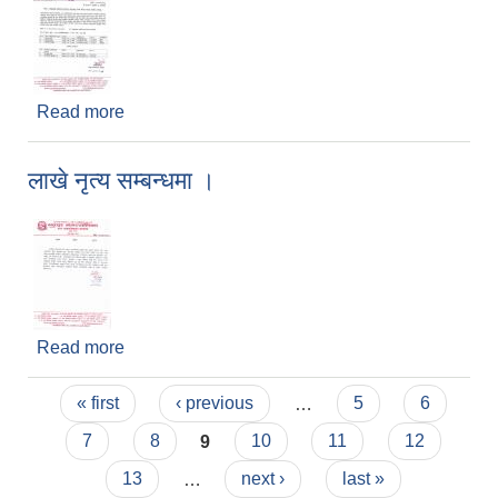
Read more
about समुदायमा आधारित पुन:स्थापन सहजकर्ता पदको
अन्तिम नतिजा प्रकाशन गरिएको सम्बन्धी सूचना ।
लाखे नृत्य सम्बन्धमा ।
Read more
about लाखे नृत्य सम्बन्धमा ।
Pages
« first
‹ previous
…
5
6
7
8
9
10
11
12
13
…
next ›
last »