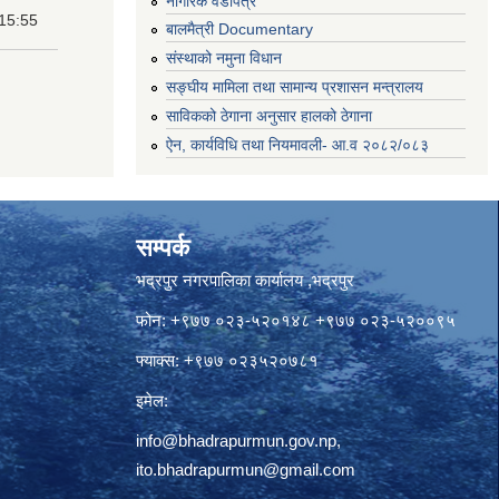
नागरिक वडापत्र
 15:55
बालमैत्री Documentary
संस्थाको नमुना विधान
सङ्घीय मामिला तथा सामान्य प्रशासन मन्त्रालय
साविकको ठेगाना अनुसार हालको ठेगाना
ऐन, कार्यविधि तथा नियमावली- आ.व २०८२/०८३
सम्पर्क
भद्रपुर नगरपालिका कार्यालय ,भद्रपुर
फोन: +९७७ ०२३-५२०१४८ +९७७ ०२३-५२००९५
फ्याक्स: +९७७ ०२३५२०७८१
इमेल:
info@bhadrapurmun.gov.np
,
ito.bhadrapurmun@gmail.com