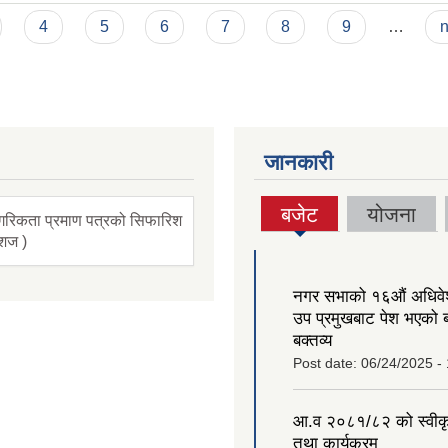
4
5
6
7
8
9
…
n
जानकारी
बजेट
योजना
गरिकता प्रमाण पत्रको सिफारिश
(active
ंशज )
tab)
नगर सभाको १६‍औं अधिव
उप प्रमुखबाट पेश भएको 
बक्तव्य
Post date:
06/24/2025 -
आ.व २०८१/८२ को स्वीक
तथा कार्यक्रम