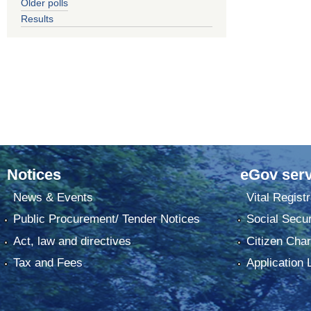
Older polls
Results
Notices
eGov serv
News & Events
Vital Registr
Public Procurement/ Tender Notices
Social Secur
Act, law and directives
Citizen Char
Tax and Fees
Application 