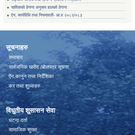
साविकको ठेगाना अनुसार हालको ठेगाना
ऐन, कार्यविधि तथा नियमावली- आ.व २०८२/०८३
सूचनाहरु
समाचार
सार्वजनिक खरीद /बोलपत्र सूचना
ऐन,कानुन तथा निर्देशिका
कर तथा शुल्कहरु
विधुतीय शुसासन सेवा
घटना दर्ता
सामाजिक सुरक्षा