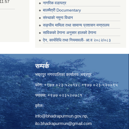
11:57
नागरिक वडापत्र
बालमैत्री Documentary
संस्थाको नमुना विधान
सङ्घीय मामिला तथा सामान्य प्रशासन मन्त्रालय
साविकको ठेगाना अनुसार हालको ठेगाना
ऐन, कार्यविधि तथा नियमावली- आ.व २०८२/०८३
सम्पर्क
भद्रपुर नगरपालिका कार्यालय ,भद्रपुर
फोन: +९७७ ०२३-५२०१४८ +९७७ ०२३-५२००९५
फ्याक्स: +९७७ ०२३५२०७८१
इमेल:
info@bhadrapurmun.gov.np
,
ito.bhadrapurmun@gmail.com