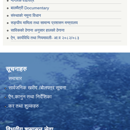
नागरिक वडापत्र
बालमैत्री Documentary
संस्थाको नमुना विधान
सङ्घीय मामिला तथा सामान्य प्रशासन मन्त्रालय
साविकको ठेगाना अनुसार हालको ठेगाना
ऐन, कार्यविधि तथा नियमावली- आ.व २०८२/०८३
सूचनाहरु
समाचार
सार्वजनिक खरीद /बोलपत्र सूचना
ऐन,कानुन तथा निर्देशिका
कर तथा शुल्कहरु
विधुतीय शुसासन सेवा