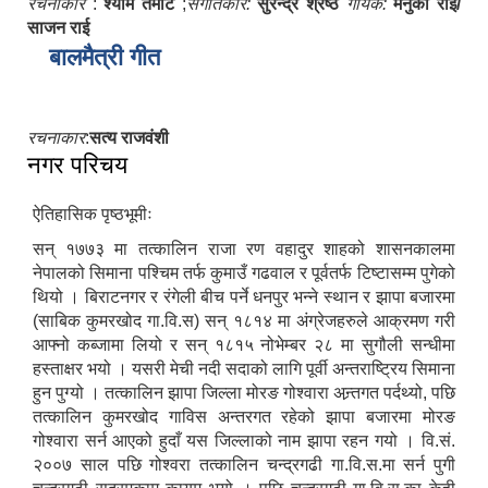
रचनाकार
:
श्याम तमोट
;
संगीतकार:
सुरेन्द्र श्रेष्ठ
गायक:
मेनुका राई/
साजन राई
बालमैत्री गीत
रचनाकार
:
सत्य राजवंशी
नगर परिचय
ऐतिहासिक पृष्ठभूमीः
सन् १७७३ मा तत्कालिन राजा रण वहादुर शाहको शासनकालमा
नेपालको सिमाना पश्चिम तर्फ कुमाउँ गढवाल र पूर्वतर्फ टिष्टासम्म पुगेको
थियो । बिराटनगर र रंगेली बीच पर्ने धनपुर भन्ने स्थान र झापा बजारमा
(साबिक कुमरखोद गा.वि.स) सन् १८१४ मा अंग्रेजहरुले आक्रमण गरी
सूचनाको हक सम्बन्धि ऐन २०६४ को दफा ५ (३) बमोजिमको नगरपालिकको विवरण
आफ्नो कब्जामा लियो र सन् १८१५ नोभेम्बर २८ मा सुगौली सन्धीमा
हस्ताक्षर भयो । यसरी मेची नदी सदाको लागि पूर्वी अन्तराष्ट्रिय सिमाना
हुन पुग्यो । तत्कालिन झापा जिल्ला मोरङ गोश्वारा अन्र्तगत पर्दथ्यो, पछि
तत्कालिन कुमरखोद गाविस अन्तरगत रहेको झापा बजारमा मोरङ
गोश्वारा सर्न आएको हुदाँ यस जिल्लाको नाम झापा रहन गयो । वि.सं.
२००७ साल पछि गोश्वरा तत्कालिन चन्द्रगढी गा.वि.स.मा सर्न पुगी