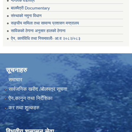
नागरिक वडापत्र
बालमैत्री Documentary
संस्थाको नमुना विधान
सङ्घीय मामिला तथा सामान्य प्रशासन मन्त्रालय
साविकको ठेगाना अनुसार हालको ठेगाना
ऐन, कार्यविधि तथा नियमावली- आ.व २०८२/०८३
सूचनाहरु
समाचार
सार्वजनिक खरीद /बोलपत्र सूचना
ऐन,कानुन तथा निर्देशिका
कर तथा शुल्कहरु
विधुतीय शुसासन सेवा