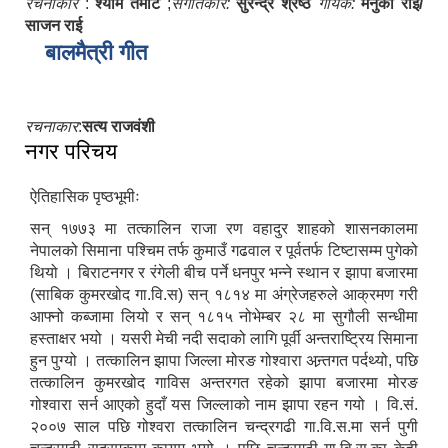
रचनाकार
:
श्याम तमोट
;
संगीतकार:
सुरेन्द्र श्रेष्ठ
गायक:
मेनुका राई/
साजन राई
बालमैत्री गीत
रचनाकार
:
सत्य राजवंशी
नगर परिचय
ऐतिहासिक पृष्ठभूमीः
सन् १७७३ मा तत्कालिन राजा रण वहादुर शाहको शासनकालमा
नेपालको सिमाना पश्चिम तर्फ कुमाउँ गढवाल र पूर्वतर्फ टिष्टासम्म पुगेको
थियो । बिराटनगर र रंगेली बीच पर्ने धनपुर भन्ने स्थान र झापा बजारमा
(साबिक कुमरखोद गा.वि.स) सन् १८१४ मा अंग्रेजहरुले आक्रमण गरी
सूचनाको हक सम्बन्धि ऐन २०६४ को दफा ५ (३) बमोजिमको नगरपालिकको विवरण
आफ्नो कब्जामा लियो र सन् १८१५ नोभेम्बर २८ मा सुगौली सन्धीमा
हस्ताक्षर भयो । यसरी मेची नदी सदाको लागि पूर्वी अन्तराष्ट्रिय सिमाना
हुन पुग्यो । तत्कालिन झापा जिल्ला मोरङ गोश्वारा अन्र्तगत पर्दथ्यो, पछि
तत्कालिन कुमरखोद गाविस अन्तरगत रहेको झापा बजारमा मोरङ
गोश्वारा सर्न आएको हुदाँ यस जिल्लाको नाम झापा रहन गयो । वि.सं.
२००७ साल पछि गोश्वरा तत्कालिन चन्द्रगढी गा.वि.स.मा सर्न पुगी