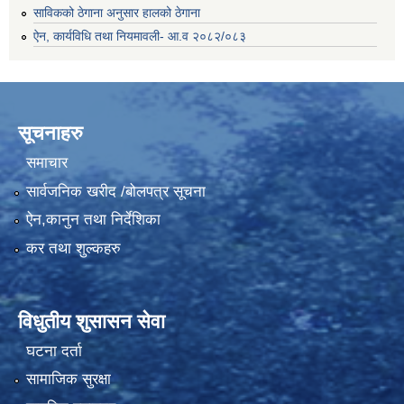
साविकको ठेगाना अनुसार हालको ठेगाना
ऐन, कार्यविधि तथा नियमावली- आ.व २०८२/०८३
सूचनाहरु
समाचार
सार्वजनिक खरीद /बोलपत्र सूचना
ऐन,कानुन तथा निर्देशिका
कर तथा शुल्कहरु
विधुतीय शुसासन सेवा
घटना दर्ता
सामाजिक सुरक्षा