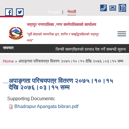
Skip to main content
English
नेपाली
भद्रपुर नगरपालिका ,नगर कार्यपालिकाको कार्यालय
"पूर्वी क्षेत्रको व्यापारिक द्वार, शान्ति र सम्बृद्धिसहितको भद्रपुर
नगर"
समाचार
जिन्सी सामग्रीहरुको दरभाउ पेश गर्ने सम्बन्धी सूचना
You are here
Home
» अपाङ्गता परिचयपत्र वितरण २०७५।१०।१५ देखि २०७६।०३।१५ सम्म
अपाङ्गता परिचयपत्र वितरण २०७५।१०।१५
देखि २०७६।०३।१५ सम्म
Supporting Documents:
Bhadrapur Apangata bibran.pdf