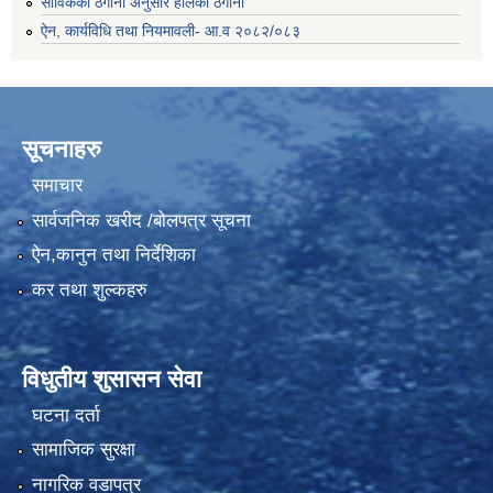
साविकको ठेगाना अनुसार हालको ठेगाना
ऐन, कार्यविधि तथा नियमावली- आ.व २०८२/०८३
सूचनाहरु
समाचार
सार्वजनिक खरीद /बोलपत्र सूचना
ऐन,कानुन तथा निर्देशिका
कर तथा शुल्कहरु
विधुतीय शुसासन सेवा
घटना दर्ता
सामाजिक सुरक्षा
नागरिक वडापत्र