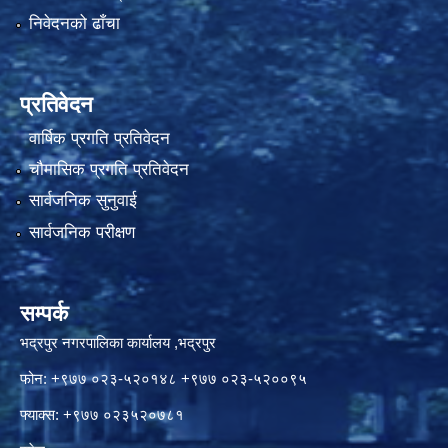
निवेदनको ढाँचा
प्रतिवेदन
वार्षिक प्रगति प्रतिवेदन
चौमासिक प्रगति प्रतिवेदन
सार्वजनिक सुनुवाई
सार्वजनिक परीक्षण
सम्पर्क
भद्रपुर नगरपालिका कार्यालय ,भद्रपुर
फोन: +९७७ ०२३-५२०१४८ +९७७ ०२३-५२००९५
फ्याक्स: +९७७ ०२३५२०७८१