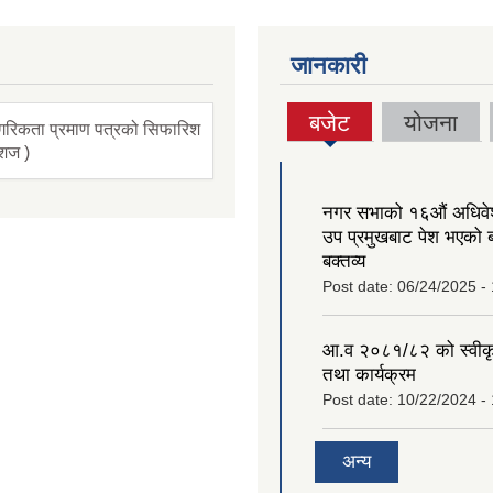
जानकारी
बजेट
योजना
गरिकता प्रमाण पत्रको सिफारिश
(active
ंशज )
tab)
नगर सभाको १६‍औं अधिव
उप प्रमुखबाट पेश भएको 
बक्तव्य
Post date:
06/24/2025 -
आ.व २०८१/८२ को स्वीक
तथा कार्यक्रम
Post date:
10/22/2024 -
अन्य