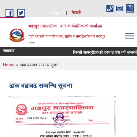
Skip to main content
English
नेपाली
भद्रपुर नगरपालिका ,नगर कार्यपालिकाको कार्यालय
"पूर्वी क्षेत्रको व्यापारिक द्वार, शान्ति र सम्बृद्धिसहितको भद्रपुर
नगर"
समाचार
जिन्सी सामग्रीहरुको दरभाउ पेश गर्ने सम्बन्धी सू
You are here
Home
» ढाक बढाबढ सम्बन्धि सूचना
ढाक बढाबढ सम्बन्धि सूचना