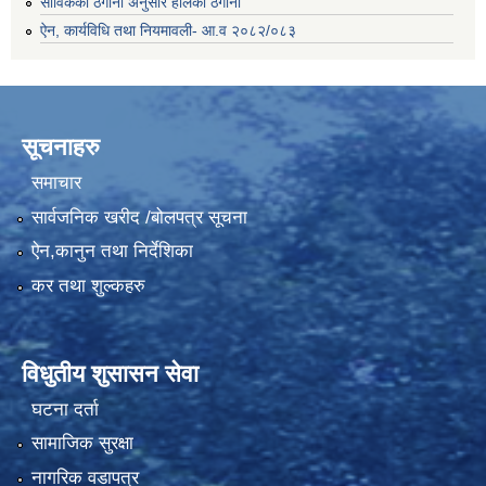
साविकको ठेगाना अनुसार हालको ठेगाना
ऐन, कार्यविधि तथा नियमावली- आ.व २०८२/०८३
सूचनाहरु
समाचार
सार्वजनिक खरीद /बोलपत्र सूचना
ऐन,कानुन तथा निर्देशिका
कर तथा शुल्कहरु
विधुतीय शुसासन सेवा
घटना दर्ता
सामाजिक सुरक्षा
नागरिक वडापत्र