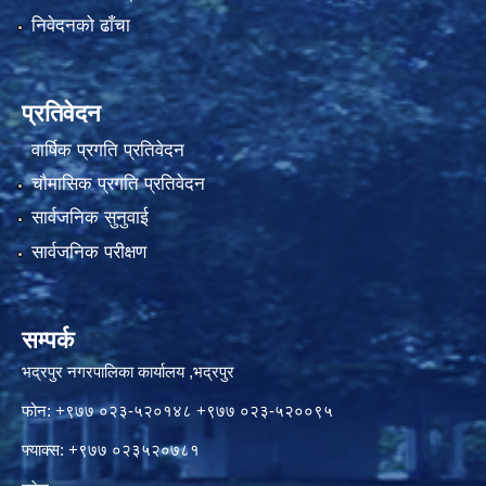
निवेदनको ढाँचा
प्रतिवेदन
वार्षिक प्रगति प्रतिवेदन
चौमासिक प्रगति प्रतिवेदन
सार्वजनिक सुनुवाई
सार्वजनिक परीक्षण
सम्पर्क
भद्रपुर नगरपालिका कार्यालय ,भद्रपुर
फोन: +९७७ ०२३-५२०१४८ +९७७ ०२३-५२००९५
फ्याक्स: +९७७ ०२३५२०७८१