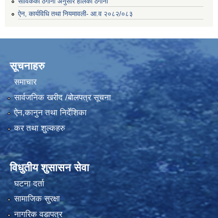
साविकको ठेगाना अनुसार हालको ठेगाना
ऐन, कार्यविधि तथा नियमावली- आ.व २०८२/०८३
सूचनाहरु
समाचार
सार्वजनिक खरीद /बोलपत्र सूचना
ऐन,कानुन तथा निर्देशिका
कर तथा शुल्कहरु
विधुतीय शुसासन सेवा
घटना दर्ता
सामाजिक सुरक्षा
नागरिक वडापत्र