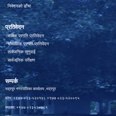
निवेदनको ढाँचा
प्रतिवेदन
वार्षिक प्रगति प्रतिवेदन
चौमासिक प्रगति प्रतिवेदन
सार्वजनिक सुनुवाई
सार्वजनिक परीक्षण
सम्पर्क
भद्रपुर नगरपालिका कार्यालय ,भद्रपुर
फोन: +९७७ ०२३-५२०१४८ +९७७ ०२३-५२००९५
फ्याक्स: +९७७ ०२३५२०७८१