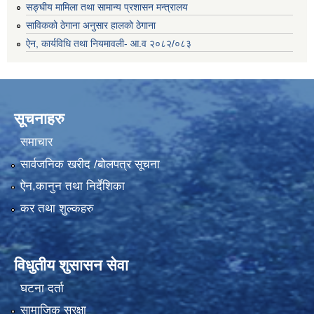
सङ्घीय मामिला तथा सामान्य प्रशासन मन्त्रालय
साविकको ठेगाना अनुसार हालको ठेगाना
ऐन, कार्यविधि तथा नियमावली- आ.व २०८२/०८३
सूचनाहरु
समाचार
सार्वजनिक खरीद /बोलपत्र सूचना
ऐन,कानुन तथा निर्देशिका
कर तथा शुल्कहरु
विधुतीय शुसासन सेवा
घटना दर्ता
सामाजिक सुरक्षा