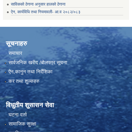
साविकको ठेगाना अनुसार हालको ठेगाना
ऐन, कार्यविधि तथा नियमावली- आ.व २०८२/०८३
सूचनाहरु
समाचार
सार्वजनिक खरीद /बोलपत्र सूचना
ऐन,कानुन तथा निर्देशिका
कर तथा शुल्कहरु
विधुतीय शुसासन सेवा
घटना दर्ता
सामाजिक सुरक्षा