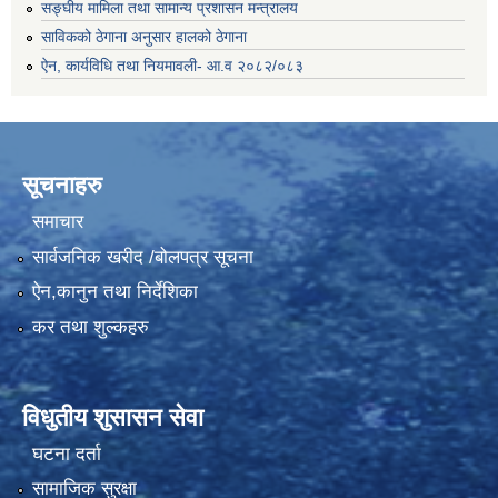
सङ्घीय मामिला तथा सामान्य प्रशासन मन्त्रालय
साविकको ठेगाना अनुसार हालको ठेगाना
ऐन, कार्यविधि तथा नियमावली- आ.व २०८२/०८३
सूचनाहरु
समाचार
सार्वजनिक खरीद /बोलपत्र सूचना
ऐन,कानुन तथा निर्देशिका
कर तथा शुल्कहरु
विधुतीय शुसासन सेवा
घटना दर्ता
सामाजिक सुरक्षा