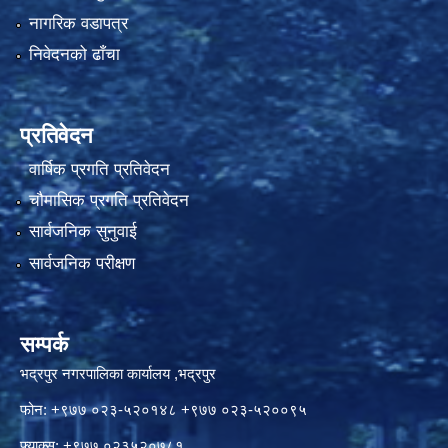
नागरिक वडापत्र
निवेदनको ढाँचा
प्रतिवेदन
वार्षिक प्रगति प्रतिवेदन
चौमासिक प्रगति प्रतिवेदन
सार्वजनिक सुनुवाई
सार्वजनिक परीक्षण
सम्पर्क
भद्रपुर नगरपालिका कार्यालय ,भद्रपुर
फोन: +९७७ ०२३-५२०१४८ +९७७ ०२३-५२००९५
फ्याक्स: +९७७ ०२३५२०७८१