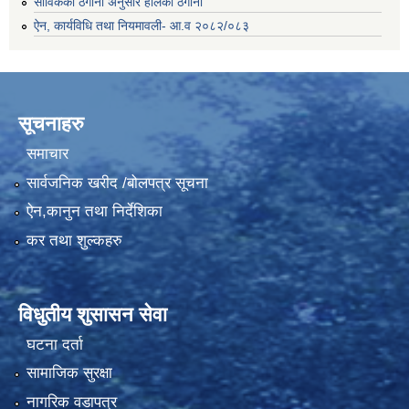
साविकको ठेगाना अनुसार हालको ठेगाना
ऐन, कार्यविधि तथा नियमावली- आ.व २०८२/०८३
सूचनाहरु
समाचार
सार्वजनिक खरीद /बोलपत्र सूचना
ऐन,कानुन तथा निर्देशिका
कर तथा शुल्कहरु
विधुतीय शुसासन सेवा
घटना दर्ता
सामाजिक सुरक्षा
नागरिक वडापत्र