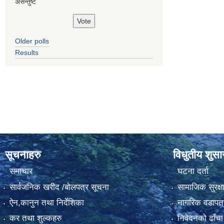
असन्तुष्ट
Older polls
Results
सूचनाहरु
विधुतीय शुस
समाचार
घटना दर्ता
सार्वजनिक खरीद /बोलपत्र सूचना
सामाजिक सुरक्ष
ऐन,कानुन तथा निर्देशिका
नागरिक वडापत्
कर तथा शुल्कहरु
निवेदनको ढाँचा