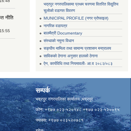
 16:48
भद्रपुर नगरपालिकामा प्रथम चरणमा वितरित विद्युतिय
चुलोको वडागत विवरण
ृत नीति
MUNICIPAL PROFILE (नगर प्रोफाइल)
नागरिक वडापत्र
 15:55
बालमैत्री Documentary
संस्थाको नमुना विधान
सङ्घीय मामिला तथा सामान्य प्रशासन मन्त्रालय
साविकको ठेगाना अनुसार हालको ठेगाना
ऐन, कार्यविधि तथा नियमावली- आ.व २०८२/०८३
सम्पर्क
भद्रपुर नगरपालिका कार्यालय ,भद्रपुर
फोन: +९७७ ०२३-५२०१४८ +९७७ ०२३-५२००९५
फ्याक्स: +९७७ ०२३५२०७८१
इमेल: