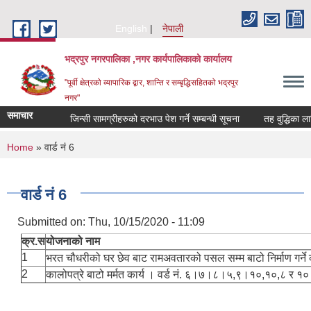
Skip to main content
English
नेपाली
भद्रपुर नगरपालिका ,नगर कार्यपालिकाको कार्यालय
"पूर्वी क्षेत्रको व्यापारिक द्वार, शान्ति र सम्बृद्धिसहितको भद्रपुर
नगर"
समाचार
जिन्सी सामग्रीहरुको दरभाउ पेश गर्ने सम्बन्धी सूचना
तह वुद्धिका लागि न
You are here
Home
» वार्ड नं 6
वार्ड नं 6
Submitted on:
Thu, 10/15/2020 - 11:09
क्र.स
योजनाको नाम
1
भरत चौधरीको घर छेव बाट रामअवतारको पसल सम्म बाटो निर्माण गर्ने
2
कालोपत्रे बाटो मर्मत कार्य । वर्ड नं. ६।७।८।५,९।१०,१०,८ र १०