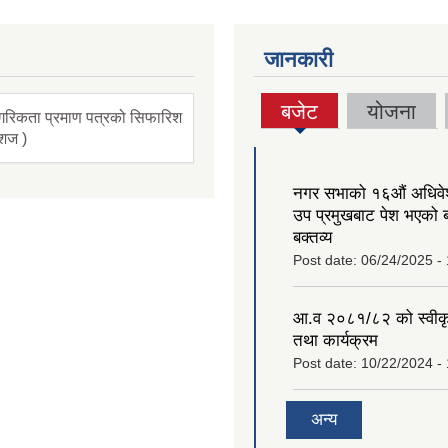
जानकारी
बजेट
योजना
गरिकता प्रमाण पत्रको सिफारिश
(active
ंशज )
tab)
नगर सभाको १६‍औं अधिव
उप प्रमुखबाट पेश भएको 
बक्तव्य
Post date:
06/24/2025 -
आ.व २०८१/८२ को स्वीक
तथा कार्यक्रम
Post date:
10/22/2024 -
अन्य