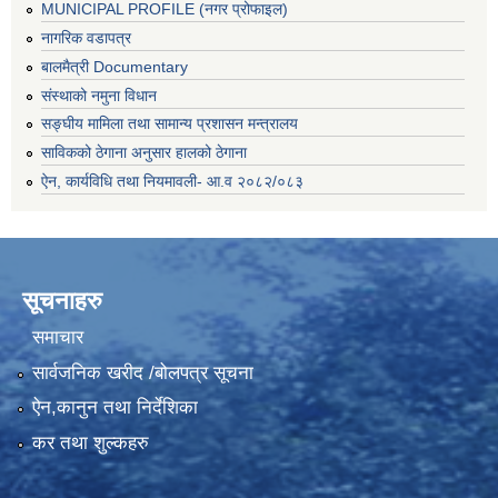
MUNICIPAL PROFILE (नगर प्रोफाइल)
नागरिक वडापत्र
बालमैत्री Documentary
संस्थाको नमुना विधान
सङ्घीय मामिला तथा सामान्य प्रशासन मन्त्रालय
साविकको ठेगाना अनुसार हालको ठेगाना
ऐन, कार्यविधि तथा नियमावली- आ.व २०८२/०८३
सूचनाहरु
समाचार
सार्वजनिक खरीद /बोलपत्र सूचना
ऐन,कानुन तथा निर्देशिका
कर तथा शुल्कहरु