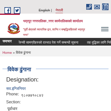
Skip to main content
English
नेपाली
भद्रपुर नगरपालिका ,नगर कार्यपालिकाको कार्यालय
"पूर्वी क्षेत्रको व्यापारिक द्वार, शान्ति र सम्बृद्धिसहितको भद्रपुर
नगर"
समाचार
जिन्सी सामग्रीहरुको दरभाउ पेश गर्ने सम्बन्धी सूचना
तह वुद्धिका लागि निवेदन 
You are here
Home
» विवेक ढुंगाना
विवेक ढुंगाना
Designation:
सव.इन्जिनियर
Phone:
९८०७७१०८४२
Section:
पूर्वाधार