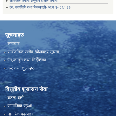
साविकको ठेगाना अनुसार हालको ठेगाना
ऐन, कार्यविधि तथा नियमावली- आ.व २०८२/०८३
सूचनाहरु
समाचार
सार्वजनिक खरीद /बोलपत्र सूचना
ऐन,कानुन तथा निर्देशिका
कर तथा शुल्कहरु
विधुतीय शुसासन सेवा
घटना दर्ता
सामाजिक सुरक्षा
नागरिक वडापत्र