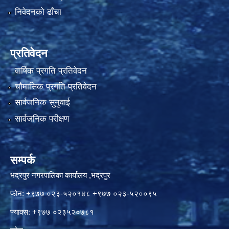
निवेदनको ढाँचा
प्रतिवेदन
वार्षिक प्रगति प्रतिवेदन
चौमासिक प्रगति प्रतिवेदन
सार्वजनिक सुनुवाई
सार्वजनिक परीक्षण
सम्पर्क
भद्रपुर नगरपालिका कार्यालय ,भद्रपुर
फोन: +९७७ ०२३-५२०१४८ +९७७ ०२३-५२००९५
फ्याक्स: +९७७ ०२३५२०७८१