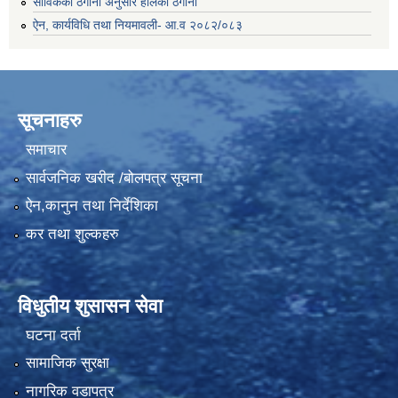
साविकको ठेगाना अनुसार हालको ठेगाना
ऐन, कार्यविधि तथा नियमावली- आ.व २०८२/०८३
सूचनाहरु
समाचार
सार्वजनिक खरीद /बोलपत्र सूचना
ऐन,कानुन तथा निर्देशिका
कर तथा शुल्कहरु
विधुतीय शुसासन सेवा
घटना दर्ता
सामाजिक सुरक्षा
नागरिक वडापत्र