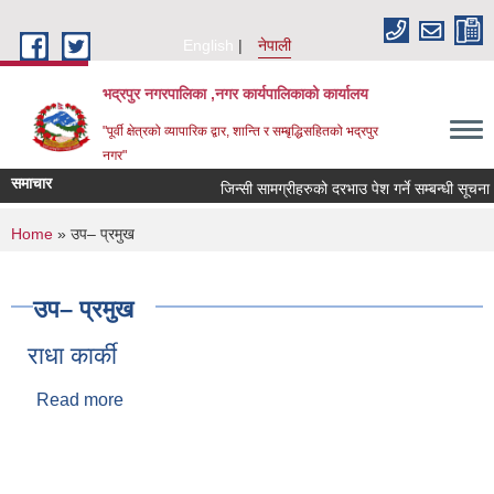
Skip to main content
English
नेपाली
भद्रपुर नगरपालिका ,नगर कार्यपालिकाको कार्यालय
"पूर्वी क्षेत्रको व्यापारिक द्वार, शान्ति र सम्बृद्धिसहितको भद्रपुर
नगर"
समाचार
जिन्सी सामग्रीहरुको दरभाउ पेश गर्ने सम्बन्धी सूचना
You are here
Home
» उप– प्रमुख
उप– प्रमुख
राधा कार्की
Read more
about राधा कार्की